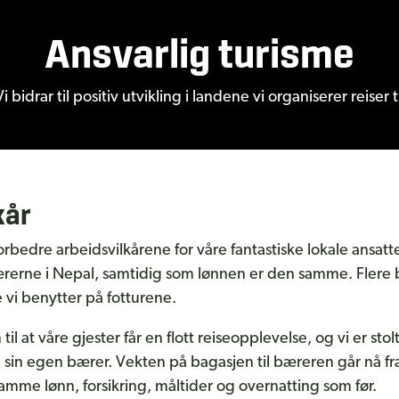
Ansvarlig turisme
Vi bidrar til positiv utvikling i landene vi organiserer reiser ti
kår
forbedre arbeidsvilkårene for våre fantastiske lokale ansatt
ærerne i Nepal, samtidig som lønnen er den samme. Flere bl
 vi benytter på fotturene.
til at våre gjester får en flott reiseopplevelse, og vi er st
a sin egen bærer. Vekten på bagasjen til bæreren går nå fra 
samme lønn, forsikring, måltider og overnatting som før.