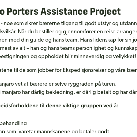
ro Porters Assistance Project
 - noe som sikrer bærerne tilgang til godt utstyr og utdann
svilkår. Når du bestiller og gjennomfører en reise arranger
men med din guide og hans team. Hans lidenskap for sin 
 mest av alt – han og hans teams personlighet og kunnska
at bestigningen og oppholdet blir minneverdig og vellykket!
ighetene til de som jobber for Ekspedisjonsreiser og våre b
anjaro vet at bærere er selve ryggraden på turen.
anjaro har dårlig bekledning, er dårlig betalt og har dår
beidsforholdene til denne viktige gruppen ved å:
k behandling
lskap som ivaretar mannskapene og betaler godt