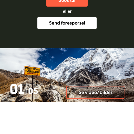
Book tur
eller
Send forespørsel
01
05
Se video/bilder