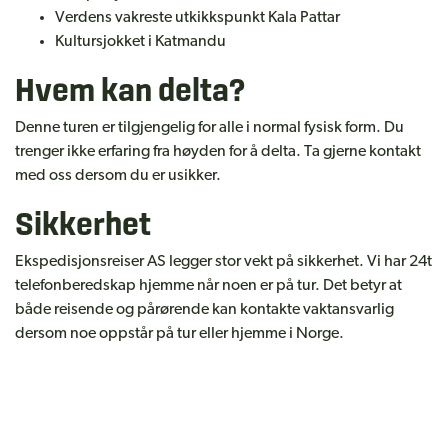
Verdens vakreste utkikkspunkt Kala Pattar
Kultursjokket i Katmandu
Hvem kan delta?
Denne turen er tilgjengelig for alle i normal fysisk form. Du
trenger ikke erfaring fra høyden for å delta. Ta gjerne kontakt
med oss dersom du er usikker.
Sikkerhet
Ekspedisjonsreiser AS legger stor vekt på sikkerhet. Vi har 24t
telefonberedskap hjemme når noen er på tur. Det betyr at
både reisende og pårørende kan kontakte vaktansvarlig
dersom noe oppstår på tur eller hjemme i Norge.
Ved alvorlige høydeproblemer vil man bli evakuert til lavere
høyder – som er den beste behandlingen mot høydesyke. Det
er et krav at alle har tegnet gyldig reiseforsikring som
inkluderer evakuering med helikopter samt hjemtransport før